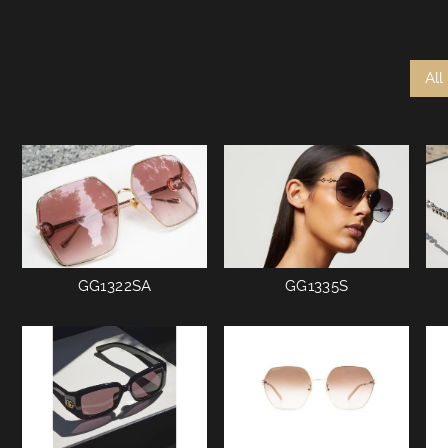
All
GG1322SA
GG1335S