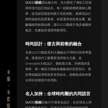
GUCCI眼鏡
源自義大利，充分體現了傳統工匠精
神與現代設計的結合。每一副眼鏡都經過精心雕
琢，從流線型鏡架到鏡片色彩搭配，都展現設計
師對細節的高度重視。材質選用包括貴金屬、醋
酸纖維與創新結構，讓GUCCI眼鏡不僅具備藝術
氣息，也兼顧舒適度與耐用性。
時尚設計：復古與前衛的融合
全新GUCCI眼鏡系列大膽融合不同時代與美學靈
感，透過現代工藝重新演繹復古元素。從
Oversized大框設計、圓框復古風，到俐落的直
角框，每一種款式都能為佩戴者的造型加分。善
於將細膩紋理與創意造型結合，使眼鏡成為伸展
台與街頭潮流中的亮點。
名人加持：全球時尚圈的共同語言
GUCCI眼鏡
的魅力不僅來自設計，在全球名人與
時尚圈的支持下，已成為不可忽視的時尚符號。