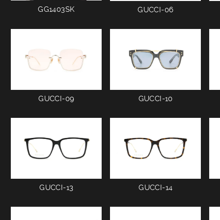
GG1403SK
GUCCI-06
GUCCI-09
GUCCI-10
GUCCI-13
GUCCI-14