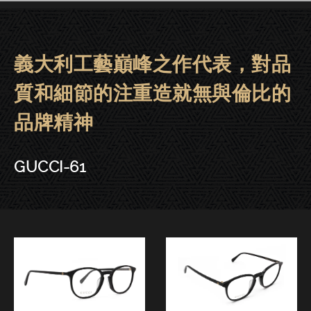
義大利工藝巔峰之作代表，對品
GUCCI眼鏡 | 晶華．東門．台中－G
質和細節的注重造就無與倫比的
品牌精神
GUCCI-61