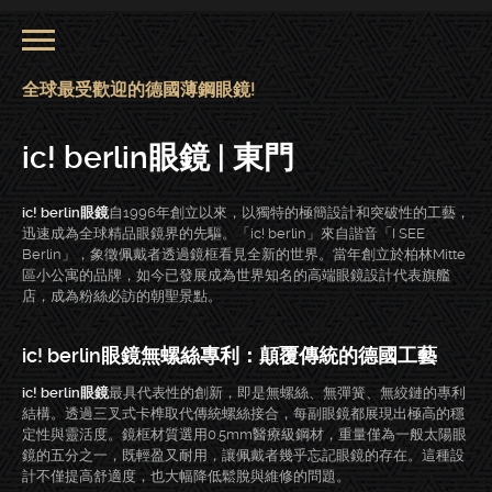
全球最受歡迎的德國薄鋼眼鏡!
ic! berlin眼鏡 | 東門
ic! berlin眼鏡
自1996年創立以來，以獨特的極簡設計和突破性的工藝，
迅速成為全球精品眼鏡界的先驅。「ic! berlin」來自諧音「I SEE
Berlin」，象徵佩戴者透過鏡框看見全新的世界。當年創立於柏林Mitte
區小公寓的品牌，如今已發展成為世界知名的高端眼鏡設計代表旗艦
店，成為粉絲必訪的朝聖景點。
ic! berlin眼鏡無螺絲專利：顛覆傳統的德國工藝
ic! berlin眼鏡
最具代表性的創新，即是無螺絲、無彈簧、無絞鏈的專利
結構。透過三叉式卡榫取代傳統螺絲接合，每副眼鏡都展現出極高的穩
定性與靈活度。鏡框材質選用0.5mm醫療級鋼材，重量僅為一般太陽眼
鏡的五分之一，既輕盈又耐用，讓佩戴者幾乎忘記眼鏡的存在。這種設
計不僅提高舒適度，也大幅降低鬆脫與維修的問題。