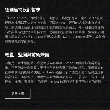
德國極簡設計哲學
「Less is More」的設計理念，將繁複工藝化繁為簡，讓ic! berlin眼鏡
展現出極簡卻不失層次的美學。俐落的線條、輕巧的結構與未來感造
型，將德國工藝的理性與設計創意的感性完美融合。每一副眼鏡都在功
能性與美感之間達到最佳平衡。憑藉前衛設計與工藝精神，獲得多項國
際大獎肯定，包括 Red Dot 紅點設計獎、IOFT、Silmo 金獎等，成為極
簡與機能美學的象徵。
輕盈、堅固與前衛兼備
無論是日常生活配戴，還是追求獨特風格，ic! berlin眼鏡都能滿足需
求。它不僅是一副眼鏡，更是一件科技與藝術融合的精品，讓佩戴者在
低調中展現前衛時尚態度。ic! berlin眼鏡代表了德國工藝與極簡設計的
最高境界，將舒適度、耐用性與時尚風格融合為一。若你正在尋找一副
輕盈、極簡、獨具個性 的眼鏡，ic! berlin眼鏡絕對是不容錯過的選擇。
返回上頁