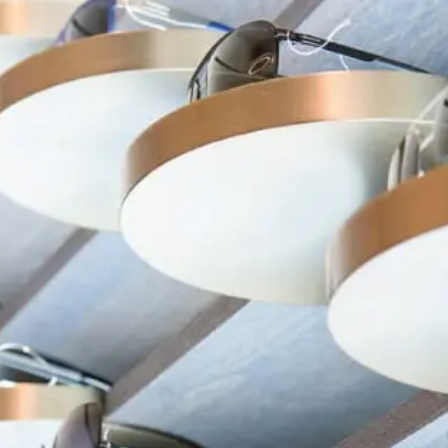
在台北、台中米蘭．米藍眼鏡精品