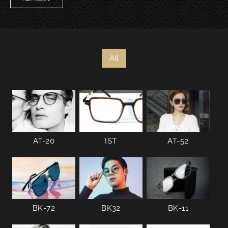
All
AT-20
IST
AT-52
BK-72
BK32
BK-11