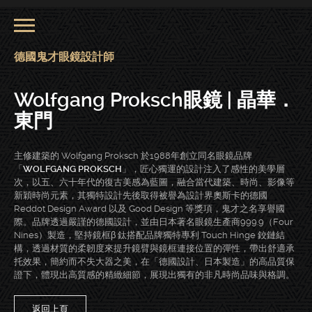
德國鬼才眼鏡設計師
Wolfgang Proksch眼鏡 | 晶華．
東門
主修建築的 Wolfgang Proksch 於1988年創立同名眼鏡品牌
「
WOLFGANG PROKSCH
」，匠心獨運的設計注入了感性的美學層
次，以五、六十年代的復古美感為藍圖，融合當代建築、時尚、影像等
新穎時尚元素，其獨特設計先後取得被譽為設計界奧斯卡的德國
Reddot Design Award 以及 Good Design 等獎項，鬼才之名享譽國
際。品牌透過嚴謹的德國設計，並由日本著名眼鏡生產商999.9（Four
Nines）製造，堅持鏡框β 鈦搭配品牌獨特專利 Touch Hinge 鉸鏈結
構，透過材質的柔韌度來提升鏡臂與鏡框連接位置的彈性，帶出舒適承
托效果，簡約而不失大器之美，在「德國設計、日本製造」的高品質保
證下，體現出高質感的精緻細節，展現出獨有的非凡時尚品味與格調。
返回上頁