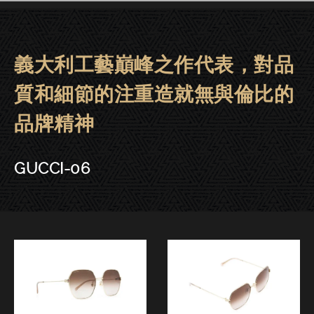
義大利工藝巔峰之作代表，對品
GUCCI眼鏡 | 晶華．東門．台中－G
質和細節的注重造就無與倫比的
品牌精神
GUCCI-06