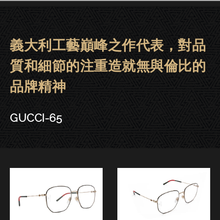
義大利工藝巔峰之作代表，對品
GUCCI眼鏡 | 晶華．東門．台中－G
質和細節的注重造就無與倫比的
品牌精神
GUCCI-65