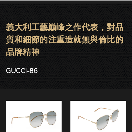
義大利工藝巔峰之作代表，對品
GUCCI眼鏡 | 晶華．東門．台中－G
質和細節的注重造就無與倫比的
品牌精神
GUCCI-86