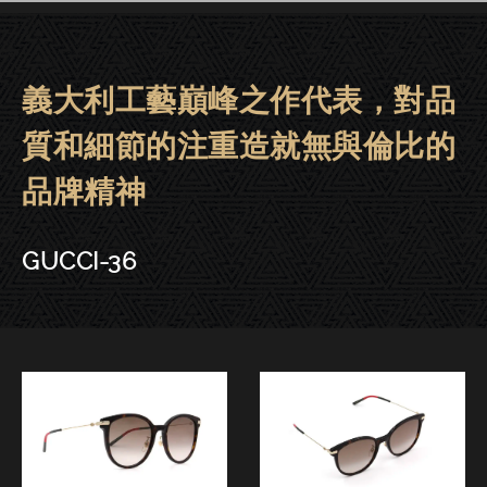
義大利工藝巔峰之作代表，對品
GUCCI眼鏡 | 晶華．東門．台中－G
質和細節的注重造就無與倫比的
品牌精神
GUCCI-36