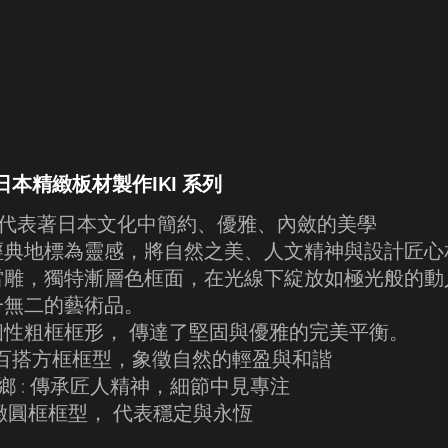
新推出日本精緻板材製作IKI 系列
日文裡代表著日本文化中簡約、優雅、內斂的美學
經典地標為靈感，將自然之美、人文精神與設計匠心
雷雕，獨特漸層色框面，在光線下綻放如極光般的動
一無二的藝術品。
路城 : 個性粗框框形， 傳達了堅固與優雅的完美平衡。
嵐山 : 百搭方框框型，象徵自然的輕盈與和諧
 白川鄉 : 傳承匠人精神，細節中見專注
 : 細緻圓框框型， 代表穩定與永恆