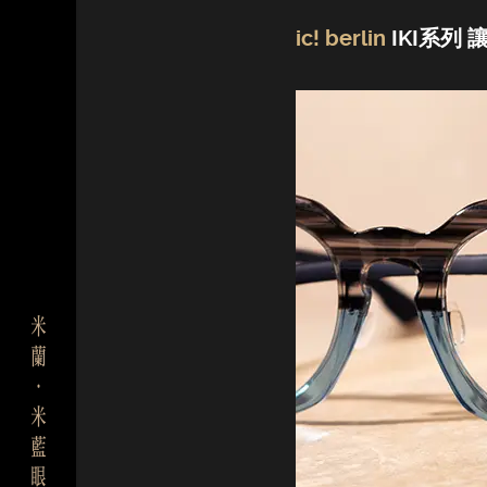
ic! berlin
IKI系