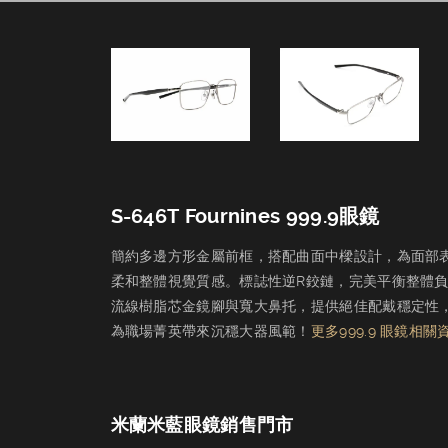
晶華．台中－S-646T (二)
S-646T Fournines 999.9眼鏡
簡約多邊方形金屬前框，搭配曲面中樑設計，為面部
柔和整體視覺質感。標誌性逆R鉸鏈，完美平衡整體
流線樹脂芯金鏡腳與寬大鼻托，提供絕佳配戴穩定性
為職場菁英帶來沉穩大器風範！
更多999.9 眼鏡相關
米蘭米藍眼鏡銷售門市