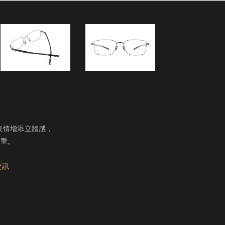
表情增添立體感，
負重。
，
資訊