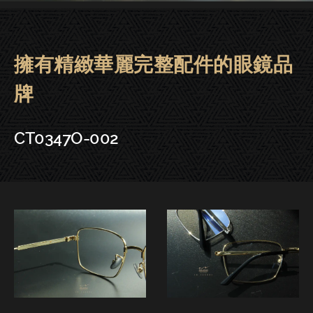
擁有精緻華麗完整配件的眼鏡品
Cartier卡地亞眼鏡|大安．晶華．
牌
CT0347O-002