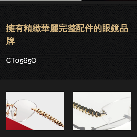
擁有精緻華麗完整配件的眼鏡品
Cartier卡地亞眼鏡|大安．晶華．
牌
CT0565O