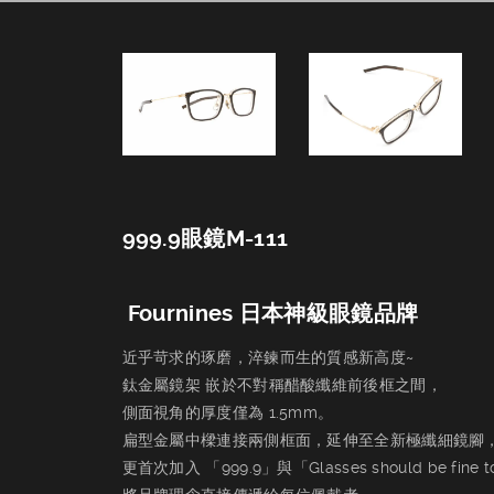
晶華．台中－M-111
999.9眼鏡M-111
Fournines 日本神級眼鏡品牌
近乎苛求的琢磨，淬鍊而生的質感新高度~
鈦金屬鏡架 嵌於不對稱醋酸纖維前後框之間，
側面視角的厚度僅為 1.5mm。
扁型金屬中樑連接兩側框面，延伸至全新極纖細鏡腳
更首次加入 「999.9」與「Glasses should be fine