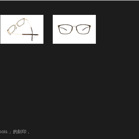
，
 tools.」的刻印，