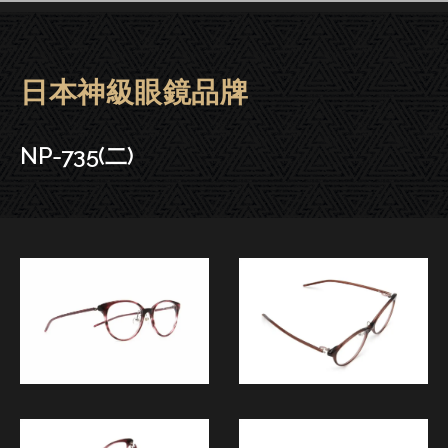
日本神級眼鏡品牌
Fournines 999.9眼鏡 | 大安．
NP-735(二)