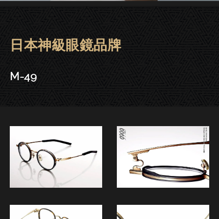
日本神級眼鏡品牌
Fournines 999.9眼鏡 | 大安
M-49