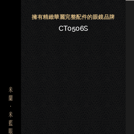
Cartier卡地亞眼鏡|大安．晶華．
擁有精緻華麗完整配件的眼鏡品牌
CT0506S