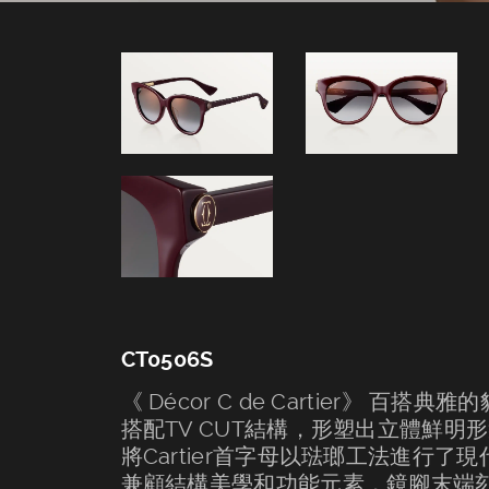
東門．台中－CT0506S
CT0506S
《 Décor C de Cartier》 百搭典
搭配TV CUT結構，形塑出立體鮮明形象，
將Cartier首字母以琺瑯工法進行了
兼顧結構美學和功能元素，鏡腳末端刻有