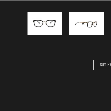
東門－Wolfgang.17
返回上