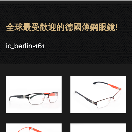
全球最受歡迎的德國薄鋼眼鏡!
ic! berlin眼鏡 | 東門－ic_berlin-1
ic_berlin-161