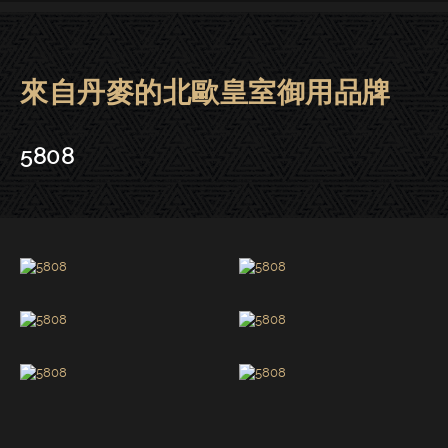
來自丹麥的北歐皇室御用品牌
Lindberg眼鏡 | 大安－5808
5808