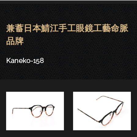
兼蓄日本鯖江手工眼鏡工藝命脈
金子眼鏡 | 大安．東門－Kaneko-1
品牌
Kaneko-158