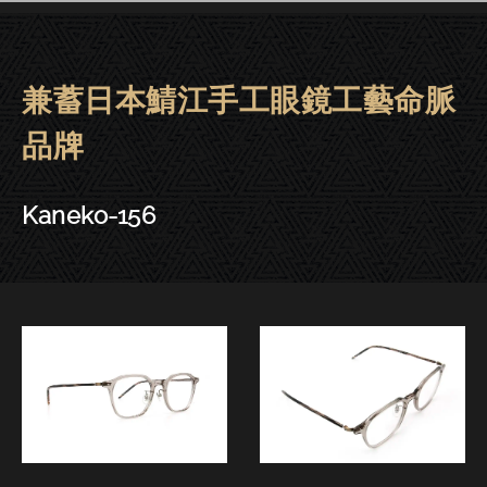
兼蓄日本鯖江手工眼鏡工藝命脈
金子眼鏡 | 大安．東門－Kaneko-1
品牌
Kaneko-156