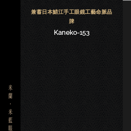
金子眼鏡 | 大安．東門－Kaneko-1
兼蓄日本鯖江手工眼鏡工藝命脈品
牌
Kaneko-153