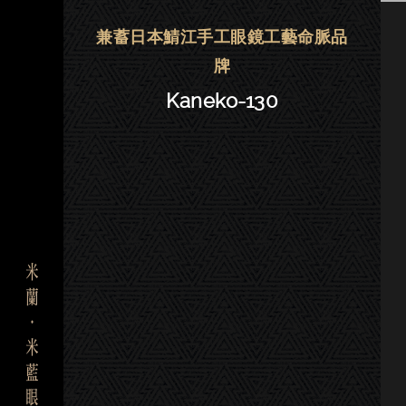
金子眼鏡 | 大安．東門－Kaneko-1
兼蓄日本鯖江手工眼鏡工藝命脈品
牌
Kaneko-130