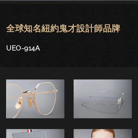
全球知名紐約鬼才設計師品牌
THOM BROWNE眼鏡 | 東門．台中
UEO-914A