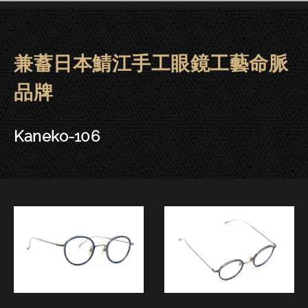
兼蓄日本鯖江手工眼鏡工藝命脈
金子眼鏡 | 大安．東門－Kaneko-
品牌
Kaneko-106