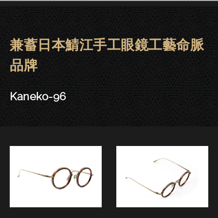
兼蓄日本鯖江手工眼鏡工藝命脈
金子眼鏡 | 大安．東門－Kaneko-
品牌
Kaneko-96