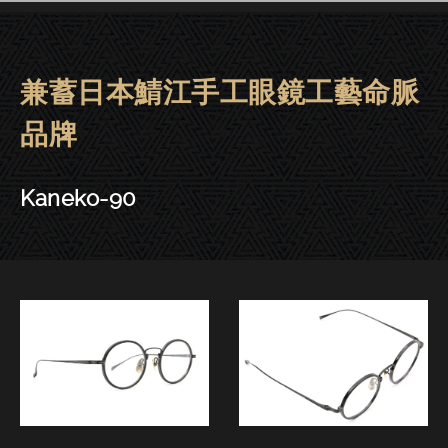
兼蓄日本鯖江手工眼鏡工藝命脈
金子眼鏡 | 大安．東門－Kaneko-
品牌
Kaneko-90