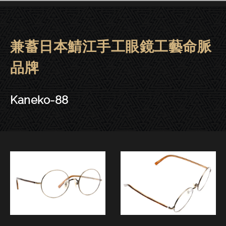
兼蓄日本鯖江手工眼鏡工藝命脈
金子眼鏡 | 大安．東門－Kaneko-
品牌
Kaneko-88