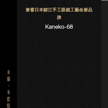
金子眼鏡 | 大安．東門－Kaneko-
兼蓄日本鯖江手工眼鏡工藝命脈品
牌
Kaneko-68