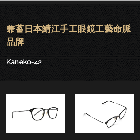
兼蓄日本鯖江手工眼鏡工藝命脈
金子眼鏡 | 大安．東門－Kaneko-
品牌
Kaneko-42