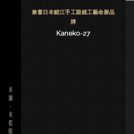
金子眼鏡 | 大安．東門－Kaneko-
兼蓄日本鯖江手工眼鏡工藝命脈品
牌
Kaneko-27