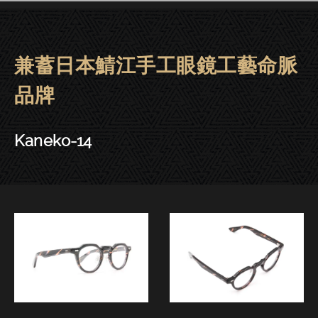
兼蓄日本鯖江手工眼鏡工藝命脈
金子眼鏡 | 大安．東門－Kaneko-
品牌
Kaneko-14