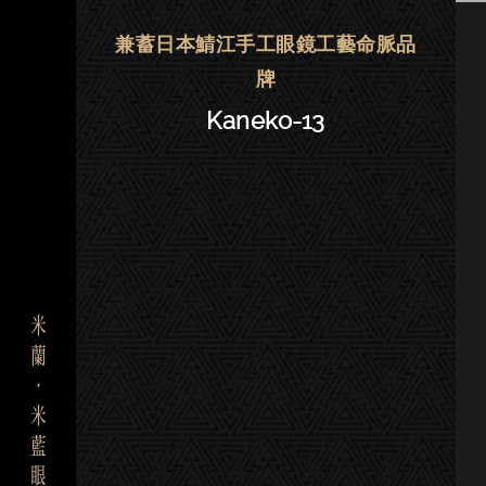
金子眼鏡 | 大安．東門－Kaneko-1
兼蓄日本鯖江手工眼鏡工藝命脈品
牌
Kaneko-13