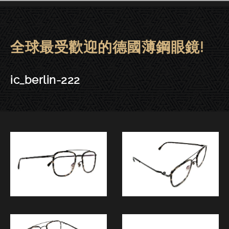
全球最受歡迎的德國薄鋼眼鏡!
ic! berlin眼鏡 | 東門－ic_berlin-
ic_berlin-222