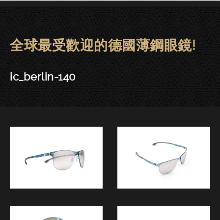
全球最受歡迎的德國薄鋼眼鏡!
ic! berlin眼鏡 | 東門－ic_berlin-
ic_berlin-140