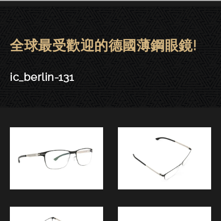
全球最受歡迎的德國薄鋼眼鏡!
ic! berlin眼鏡 | 東門－ic_berlin-1
ic_berlin-131