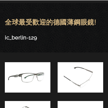
全球最受歡迎的德國薄鋼眼鏡!
ic! berlin眼鏡 | 東門－ic_berlin-
ic_berlin-129