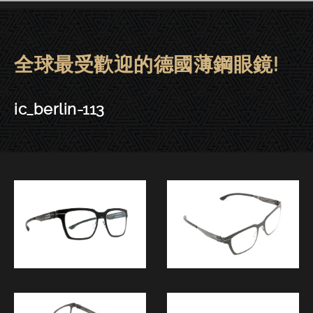
全球最受歡迎的德國薄鋼眼鏡!
ic! berlin眼鏡 | 東門－ic_berlin-1
ic_berlin-113