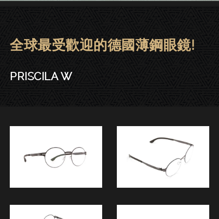
全球最受歡迎的德國薄鋼眼鏡!
ic! berlin眼鏡 | 東門－PRISCILA
PRISCILA W