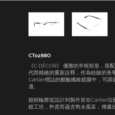
東門．台中－CT0288O
CT0288O
《C DÉCOR》 優雅的半框矩形，搭配
代而精緻的重新詮釋，作為鉸鏈的美
Cartier標誌的醋酸纖維鏡腿中，
適。
鏡框輪廓從設計到製作皆在Cartier法國S
鏡工坊，矜貴而蘊含雋永風采，傳遞