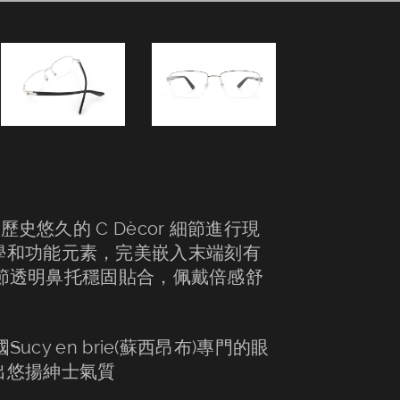
歷史悠久的 C Dècor 細節進行現
學和功能元素，完美嵌入末端刻有
可調節透明鼻托穩固貼合，佩戴倍感舒
ucy en brie(蘇西昂布)專門的眼
出悠揚紳士氣質