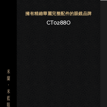
Cartier卡地亞眼鏡|大安．晶華．
擁有精緻華麗完整配件的眼鏡品牌
CT0288O