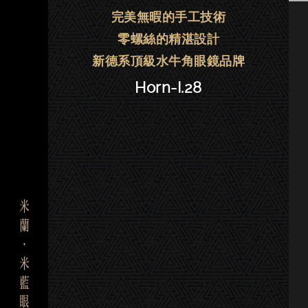
Horn-I牛角眼鏡|大安．晶華．東門．
完美無暇的手工技術
零螺絲的精湛設計
新德系頂級水牛角眼鏡品牌
Horn-I.28