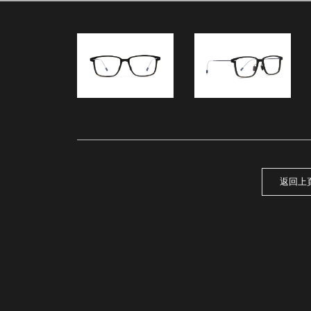
台中－Horn-I.28
返回上