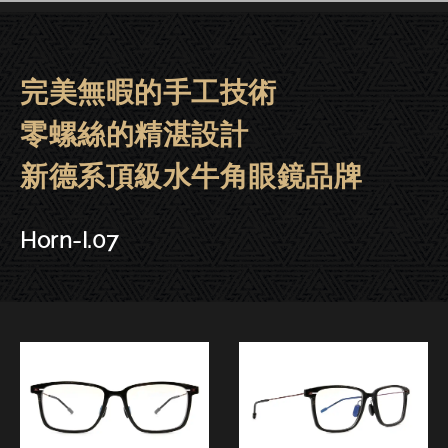
完美無暇的手工技術
Horn-I牛角眼鏡|大安．晶華．東門．
零螺絲的精湛設計
新德系頂級水牛角眼鏡品牌
Horn-I.07