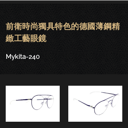
前衛時尚獨具特色的德國薄鋼精
Mykita眼鏡 | 大安－Mykita-240
緻工藝眼鏡
Mykita-240