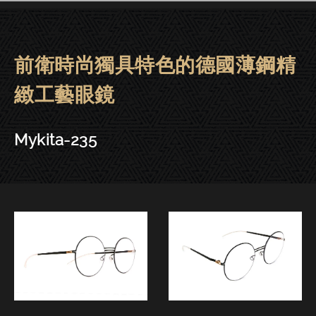
前衛時尚獨具特色的德國薄鋼精
Mykita眼鏡 | 大安－Mykita-235
緻工藝眼鏡
Mykita-235