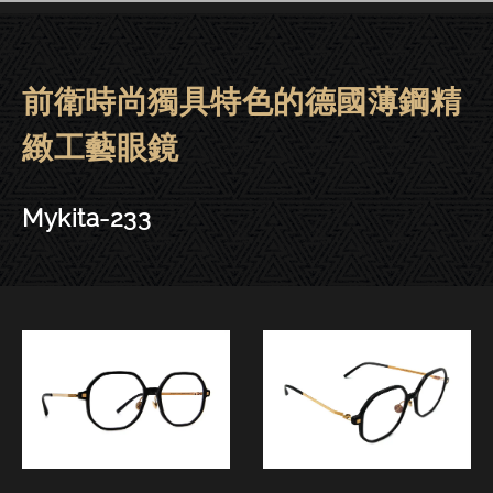
前衛時尚獨具特色的德國薄鋼精
Mykita眼鏡 | 大安－Mykita-233
緻工藝眼鏡
Mykita-233