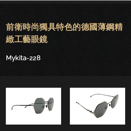
前衛時尚獨具特色的德國薄鋼精
Mykita眼鏡 | 大安－Mykita-228
緻工藝眼鏡
Mykita-228