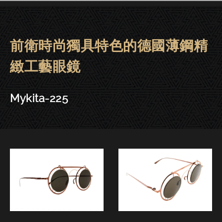
前衛時尚獨具特色的德國薄鋼精
Mykita眼鏡 | 大安－Mykita-225
緻工藝眼鏡
Mykita-225