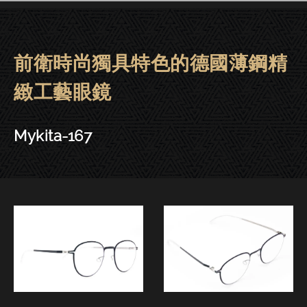
前衛時尚獨具特色的德國薄鋼精
Mykita眼鏡 | 大安－Mykita-167
緻工藝眼鏡
Mykita-167