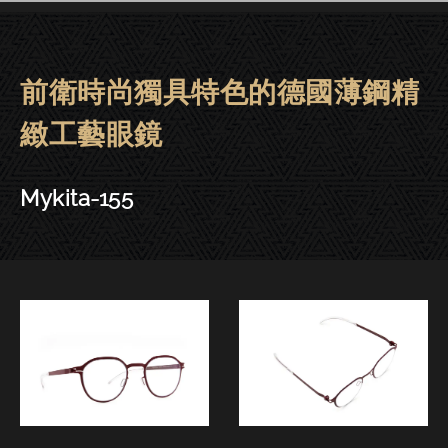
前衛時尚獨具特色的德國薄鋼精
Mykita眼鏡 | 大安－Mykita-155
緻工藝眼鏡
Mykita-155